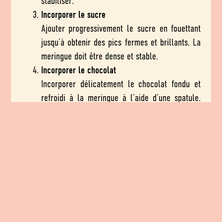
stabiliser.
Incorporer le sucre
Ajouter progressivement le sucre en fouettant
jusqu’à obtenir des pics fermes et brillants. La
meringue doit être dense et stable.
Incorporer le chocolat
Incorporer délicatement le chocolat fondu et
refroidi à la meringue à l’aide d’une spatule.
Travailler rapidement et légèrement pour
préserver l’aération.
Portionner et réfrigérer
Dresser en verrines, coupes ou moules.
Réfrigérer à 4 °C pendant au moins 2 heures
pour permettre à la mousse de prendre.
Conseils de pro
Vérifier que le chocolat soit
refroidi à 35 °C ou